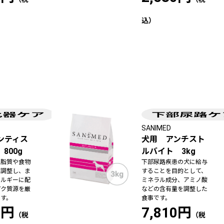
SANIMED
ンティス
犬用 アンチスト
800g
ルバイト 3kg
、脂質や食物
下部尿路疾患の犬に給与
を調整し、ま
することを目的として、
レルギーに配
ミネラル成分、アミノ酸
パク質源を厳
などの含有量を調整した
です。
食事です。
1円
7,810円