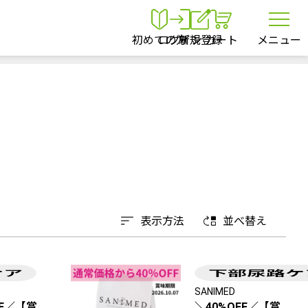
初めての方
ログイン
新規登録
カート
メニュー
表示方法
並べ替え
SANIMED
FF／【賞
＼40%OFF／【賞