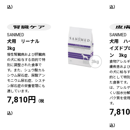
SANIMED
SANIMED
犬用 リーナル
犬用 ハ
3kg
イズドプ
慢性腎臓病および肝臓病
ン 3kg
の犬に給与する目的で特
食物アレル
別に調整された食事で
膚疾患およ
す。また、シュウ酸カル
の犬に給与
シウム尿石症、尿酸アン
的として特
モニウム尿石症、シスチ
た食事です
ン尿石症の栄養管理にも
は、アレル
適しています。
くい加水分
7,810円
パク質を使
す。
7,81