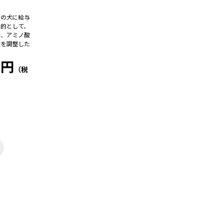
患の犬に給与
目的として、
分、アミノ酸
量を調整した
9円