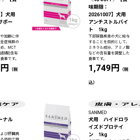
味期限：
01】犬用
20261007】犬用
サポー
アンチストルバイ
ト 1kg
作や加齢に伴
下部尿路疾患の犬に給与
不全症候群の
することを目的として、
め、MCT
ミネラル成分、アミノ酸
脂肪酸)含有
などの含有量を調整した
た食事です。
食事です。
8円
1,749円
SANIMED
リーナル
犬用 ハイドロラ
イズドプロテイ
および肝臓病
ン 1kg
する目的で特