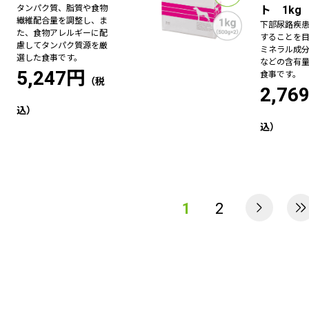
タンパク質、脂質や食物
ト 1kg
繊維配合量を調整し、ま
下部尿路疾
た、食物アレルギーに配
することを
慮してタンパク質源を厳
ミネラル成
選した食事です。
などの含有
5,247円
食事です。
2,76
1
2