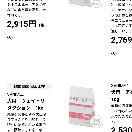
ミネラル成分、アミノ酸
別に調整さ
などの含有量を調整した
す。また、
食事です。
シウム尿石
モニウム尿
2,915円
ン尿石症の
適していま
2,76
SANIMED
犬用 
SANIMED
1kg
犬用 ウェイトリ
最新の臨床
ダクション 1kg
いて作られ
減量を必要とする犬に給
犬のための
与することを目的として
す。
特別に調整された食事で
2,53
す。摂取するエネルギー