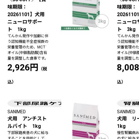
味期限：
味期限：
20261101】犬用
202611
ニューロサポー
ニューロ
ト 1kg
ト 3kg
てんかん発作や加齢に伴
てんかん発
う認知機能不全症候群の
う認知機能
栄養管理のため、MCT
栄養管理のた
オイル(中鎖脂肪酸)含有
オイル(中鎖
量を調整した食事です。
量を調整し
2,926円
8,00
SANIMED
SANIMED
犬用 アンチスト
犬用 
ルバイト 1kg
1kg
下部尿路疾患の犬に給与
慢性腎臓病
することを目的として、
の犬に給与