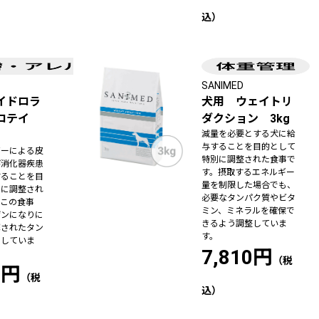
SANIMED
イドロラ
犬用 ウェイトリ
ロテイ
ダクション 3kg
減量を必要とする犬に給
与することを目的として
ギーによる皮
特別に調整された食事で
び消化器疾患
す。摂取するエネルギー
することを目
量を制限した場合でも、
別に調整され
必要なタンパク質やビタ
。この食事
ミン、ミネラルを確保で
ゲンになりに
きるよう調整していま
解されたタン
す。
用していま
7,810円
0円