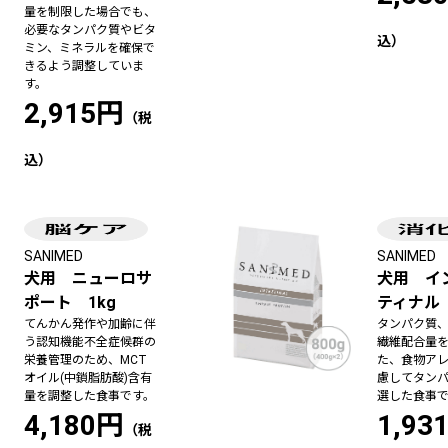
量を制限した場合でも、
必要なタンパク質やビタ
ミン、ミネラルを確保で
きるよう調整していま
す。
2,915円
SANIMED
SANIMED
犬用 ニューロサ
犬用 イ
ポート 1kg
ティナル 
てんかん発作や加齢に伴
タンパク質
う認知機能不全症候群の
繊維配合量
栄養管理のため、MCT
た、食物ア
オイル(中鎖脂肪酸)含有
慮してタン
量を調整した食事です。
選した食事
4,180円
1,93