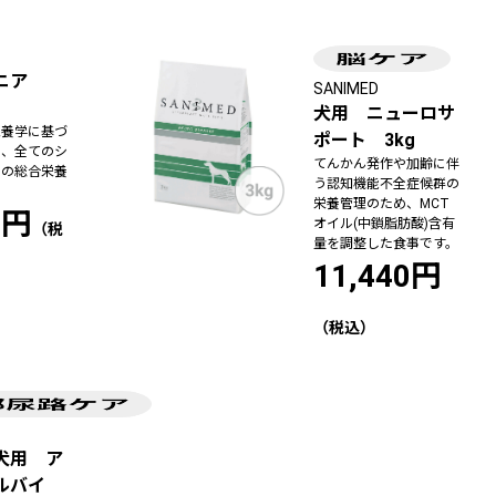
シニア
SANIMED
犬用 ニューロサ
栄養学に基づ
ポート 3kg
た、全てのシ
てんかん発作や加齢に伴
めの総合栄養
う認知機能不全症候群の
栄養管理のため、MCT
0円
オイル(中鎖脂肪酸)含有
量を調整した食事です。
11,440円
犬用 ア
ルバイ