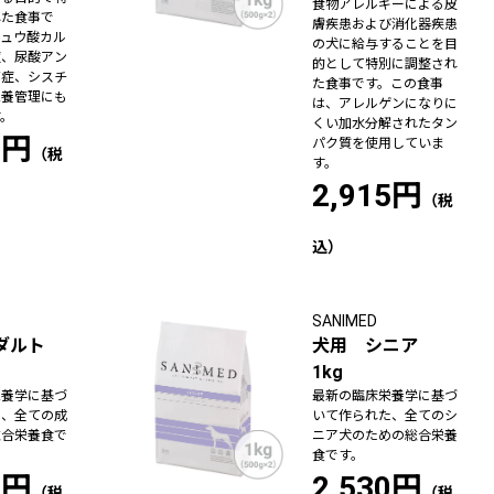
食物アレルギーによる皮
れた食事で
膚疾患および消化器疾患
シュウ酸カル
の犬に給与することを目
症、尿酸アン
的として特別に調整され
石症、シスチ
た食事です。この食事
栄養管理にも
は、アレルゲンになりに
す。
くい加水分解されたタン
9円
パク質を使用していま
す。
2,915円
SANIMED
アダルト
犬用 シニア
1kg
栄養学に基づ
最新の臨床栄養学に基づ
た、全ての成
いて作られた、全てのシ
総合栄養食で
ニア犬のための総合栄養
食です。
0円
2,530円