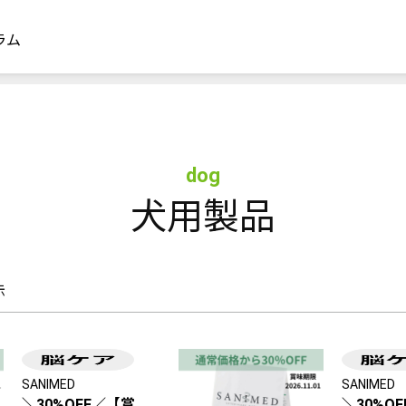
ラム
dog
犬用製品
示
SANIMED
SANIMED
＼30%OFF／【賞
＼30%O