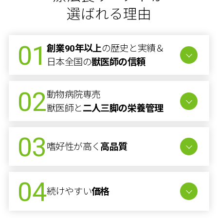
選ばれる理由
01
創業90年以上
の歴史と実績＆
日本全国の
獣医師の信頼
02
動物病院専売
獣医師と
二人三脚の栄養管理
03
嗜好性が高く
高品質
04
続けやすい
価格