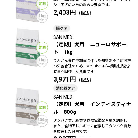
シニア犬のための総合栄養食です。
2,403円
SANIMED
【定期】犬用 ニューロサポー
ト 1kg
てんかん発作や加齢に伴う認知機能不全症候群
の栄養管理のため、MCTオイル(中鎖脂肪酸)含
有量を調整した食事です。
3,971円
SANIMED
【定期】犬用 インティスティナ
ル 800g
タンパク質、脂質や食物繊維配合量を調整し、
また、食物アレルギーに配慮してタンパク質源
を厳選した食事です。