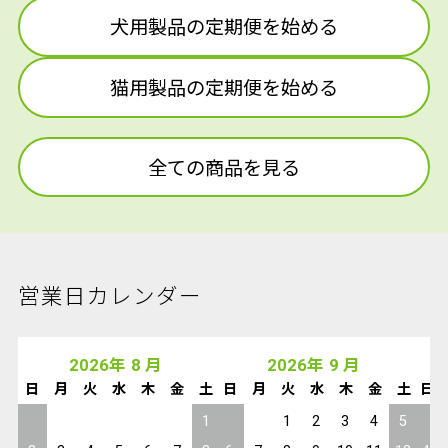
犬用製品の定期便を始める
猫用製品の定期便を始める
全ての商品を見る
営業日カレンダー
2026
年
8
月
2026
年
9
月
日
月
火
水
木
金
土
日
月
火
水
木
金
土
日
1
1
2
3
4
5